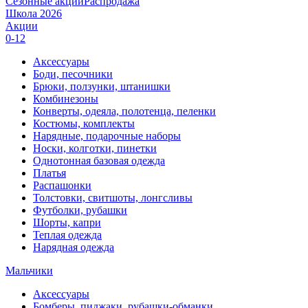
Сезонные акции
Распродажа
Школа 2026
Акции
0-12
Аксессуары
Боди, песочники
Брюки, ползунки, штанишки
Комбинезоны
Конверты, одеяла, полотенца, пеленки
Костюмы, комплекты
Нарядные, подарочные наборы
Носки, колготки, пинетки
Однотонная базовая одежда
Платья
Распашонки
Толстовки, свитшоты, лонгсливы
Футболки, рубашки
Шорты, капри
Теплая одежда
Нарядная одежда
Мальчики
Аксессуары
Бомберы, пиджаки, рубашки-обманки