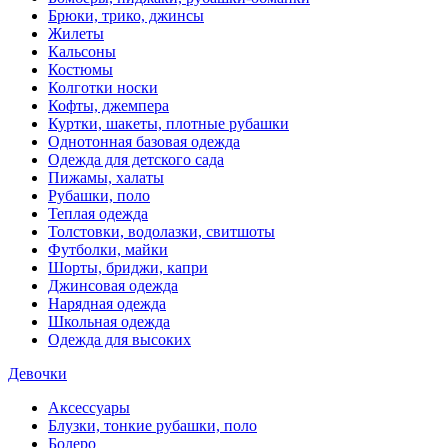
Брюки, трико, джинсы
Жилеты
Кальсоны
Костюмы
Колготки носки
Кофты, джемпера
Куртки, шакеты, плотные рубашки
Однотонная базовая одежда
Одежда для детского сада
Пижамы, халаты
Рубашки, поло
Теплая одежда
Толстовки, водолазки, свитшоты
Футболки, майки
Шорты, бриджи, капри
Джинсовая одежда
Нарядная одежда
Школьная одежда
Одежда для высоких
Девочки
Аксессуары
Блузки, тонкие рубашки, поло
Болеро