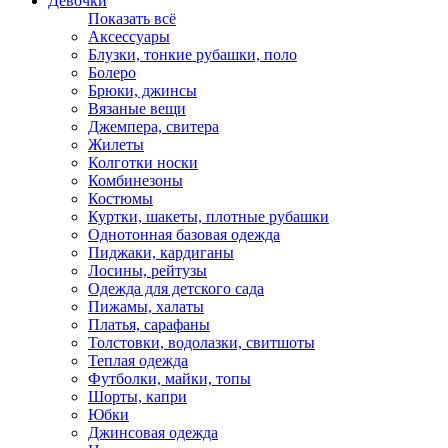
Девочки
Показать всё
Аксессуары
Блузки, тонкие рубашки, поло
Болеро
Брюки, джинсы
Вязаные вещи
Джемпера, свитера
Жилеты
Колготки носки
Комбинезоны
Костюмы
Куртки, шакеты, плотные рубашки
Однотонная базовая одежда
Пиджаки, кардиганы
Лосины, рейтузы
Одежда для детского сада
Пижамы, халаты
Платья, сарафаны
Толстовки, водолазки, свитшоты
Теплая одежда
Футболки, майки, топы
Шорты, капри
Юбки
Джинсовая одежда