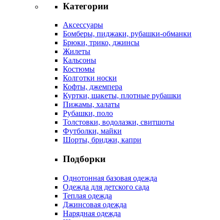
Категории
Аксессуары
Бомберы, пиджаки, рубашки-обманки
Брюки, трико, джинсы
Жилеты
Кальсоны
Костюмы
Колготки носки
Кофты, джемпера
Куртки, шакеты, плотные рубашки
Пижамы, халаты
Рубашки, поло
Толстовки, водолазки, свитшоты
Футболки, майки
Шорты, бриджи, капри
Подборки
Однотонная базовая одежда
Одежда для детского сада
Теплая одежда
Джинсовая одежда
Нарядная одежда