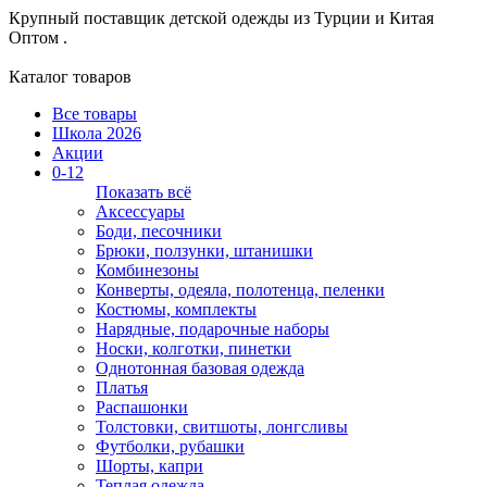
Крупный поставщик детской одежды из
Турции и Китая
Оптом .
Каталог товаров
Все товары
Школа 2026
Акции
0-12
Показать всё
Аксессуары
Боди, песочники
Брюки, ползунки, штанишки
Комбинезоны
Конверты, одеяла, полотенца, пеленки
Костюмы, комплекты
Нарядные, подарочные наборы
Носки, колготки, пинетки
Однотонная базовая одежда
Платья
Распашонки
Толстовки, свитшоты, лонгсливы
Футболки, рубашки
Шорты, капри
Теплая одежда