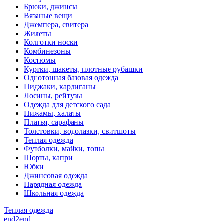
Брюки, джинсы
Вязаные вещи
Джемпера, свитера
Жилеты
Колготки носки
Комбинезоны
Костюмы
Куртки, шакеты, плотные рубашки
Однотонная базовая одежда
Пиджаки, кардиганы
Лосины, рейтузы
Одежда для детского сада
Пижамы, халаты
Платья, сарафаны
Толстовки, водолазки, свитшоты
Теплая одежда
Футболки, майки, топы
Шорты, капри
Юбки
Джинсовая одежда
Нарядная одежда
Школьная одежда
Теплая одежда
end2end