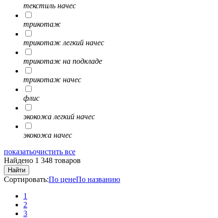
текстиль начес
трикотаж
трикотаж легкий начес
трикотаж на подкладе
трикотаж начес
флис
экокожа легкий начес
экокожа начес
показать
очистить все
Найдено 1 348 товаров
Найти
Сортировать:
По цене
По названию
1
2
3