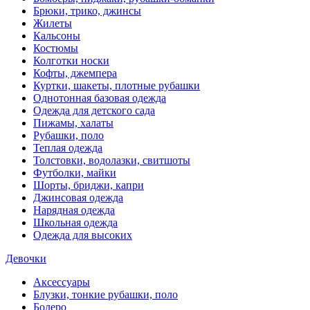
Брюки, трико, джинсы
Жилеты
Кальсоны
Костюмы
Колготки носки
Кофты, джемпера
Куртки, шакеты, плотные рубашки
Однотонная базовая одежда
Одежда для детского сада
Пижамы, халаты
Рубашки, поло
Теплая одежда
Толстовки, водолазки, свитшоты
Футболки, майки
Шорты, бриджи, капри
Джинсовая одежда
Нарядная одежда
Школьная одежда
Одежда для высоких
Девочки
Аксессуары
Блузки, тонкие рубашки, поло
Болеро