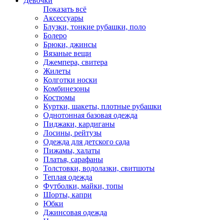
Девочки
Показать всё
Аксессуары
Блузки, тонкие рубашки, поло
Болеро
Брюки, джинсы
Вязаные вещи
Джемпера, свитера
Жилеты
Колготки носки
Комбинезоны
Костюмы
Куртки, шакеты, плотные рубашки
Однотонная базовая одежда
Пиджаки, кардиганы
Лосины, рейтузы
Одежда для детского сада
Пижамы, халаты
Платья, сарафаны
Толстовки, водолазки, свитшоты
Теплая одежда
Футболки, майки, топы
Шорты, капри
Юбки
Джинсовая одежда