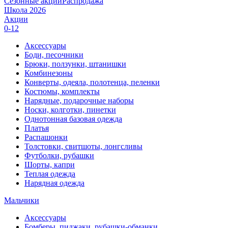
Сезонные акции
Распродажа
Школа 2026
Акции
0-12
Аксессуары
Боди, песочники
Брюки, ползунки, штанишки
Комбинезоны
Конверты, одеяла, полотенца, пеленки
Костюмы, комплекты
Нарядные, подарочные наборы
Носки, колготки, пинетки
Однотонная базовая одежда
Платья
Распашонки
Толстовки, свитшоты, лонгсливы
Футболки, рубашки
Шорты, капри
Теплая одежда
Нарядная одежда
Мальчики
Аксессуары
Бомберы, пиджаки, рубашки-обманки