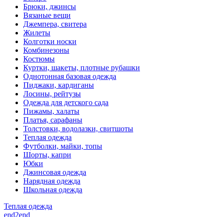
Брюки, джинсы
Вязаные вещи
Джемпера, свитера
Жилеты
Колготки носки
Комбинезоны
Костюмы
Куртки, шакеты, плотные рубашки
Однотонная базовая одежда
Пиджаки, кардиганы
Лосины, рейтузы
Одежда для детского сада
Пижамы, халаты
Платья, сарафаны
Толстовки, водолазки, свитшоты
Теплая одежда
Футболки, майки, топы
Шорты, капри
Юбки
Джинсовая одежда
Нарядная одежда
Школьная одежда
Теплая одежда
end2end