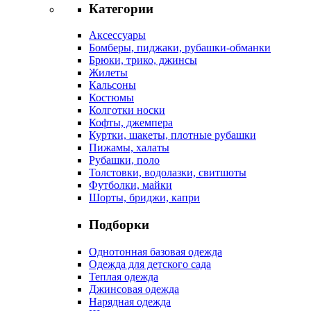
Категории
Аксессуары
Бомберы, пиджаки, рубашки-обманки
Брюки, трико, джинсы
Жилеты
Кальсоны
Костюмы
Колготки носки
Кофты, джемпера
Куртки, шакеты, плотные рубашки
Пижамы, халаты
Рубашки, поло
Толстовки, водолазки, свитшоты
Футболки, майки
Шорты, бриджи, капри
Подборки
Однотонная базовая одежда
Одежда для детского сада
Теплая одежда
Джинсовая одежда
Нарядная одежда