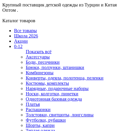
Крупный поставщик детской одежды из
Турции и Китая
Оптом .
Каталог товаров
Все товары
Школа 2026
Акции
0-12
Показать всё
Аксессуары
Боди, песочники
Брюки, ползунки, штанишки
Комбинезоны
Конверты, одеяла, полотенца, пеленки
Костюмы, комплекты
Нарядные, подарочные наборы
Носки, колготки, пинетки
Однотонная базовая одежда
Платья
Распашонки
Толстовки, свитшоты, лонгсливы
Футболки, рубашки
Шорты, капри
Теплая одежда