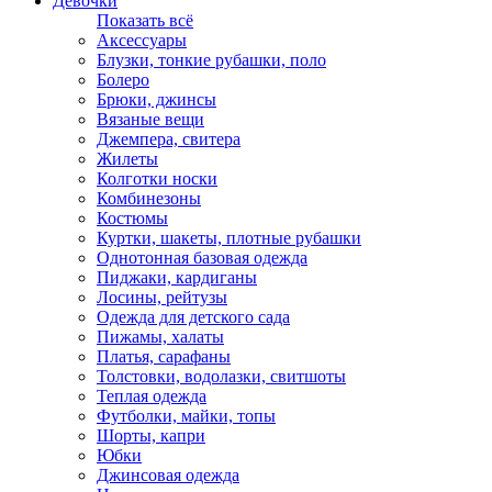
Девочки
Показать всё
Аксессуары
Блузки, тонкие рубашки, поло
Болеро
Брюки, джинсы
Вязаные вещи
Джемпера, свитера
Жилеты
Колготки носки
Комбинезоны
Костюмы
Куртки, шакеты, плотные рубашки
Однотонная базовая одежда
Пиджаки, кардиганы
Лосины, рейтузы
Одежда для детского сада
Пижамы, халаты
Платья, сарафаны
Толстовки, водолазки, свитшоты
Теплая одежда
Футболки, майки, топы
Шорты, капри
Юбки
Джинсовая одежда