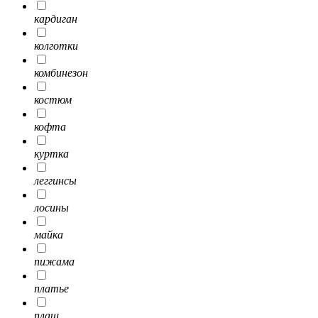
кардиган
колготки
комбинезон
костюм
кофта
куртка
леггинсы
лосины
майка
пижама
платье
плащ