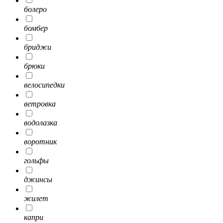
болеро
бомбер
бриджи
брюки
велосипедки
ветровка
водолазка
воротник
гольфы
джинсы
жилет
капри