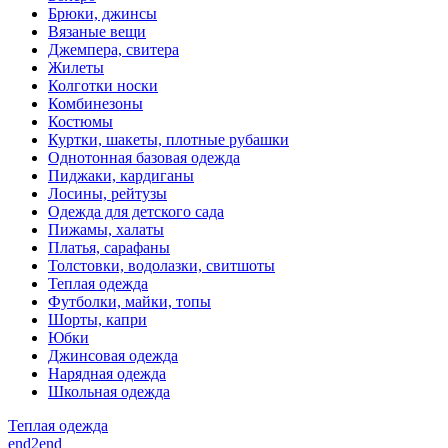
Брюки, джинсы
Вязаные вещи
Джемпера, свитера
Жилеты
Колготки носки
Комбинезоны
Костюмы
Куртки, шакеты, плотные рубашки
Однотонная базовая одежда
Пиджаки, кардиганы
Лосины, рейтузы
Одежда для детского сада
Пижамы, халаты
Платья, сарафаны
Толстовки, водолазки, свитшоты
Теплая одежда
Футболки, майки, топы
Шорты, капри
Юбки
Джинсовая одежда
Нарядная одежда
Школьная одежда
Теплая одежда
end2end