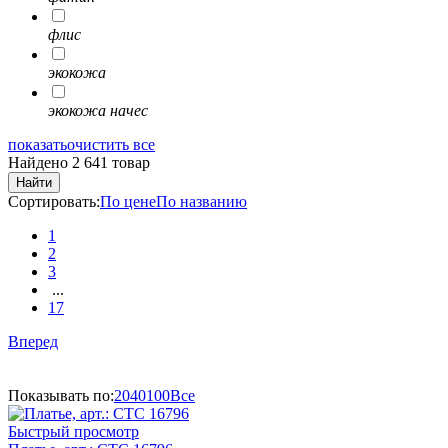
флис
экокожа
экокожа начес
показать
очистить все
Найдено 2 641 товар
Найти
Сортировать:
По цене
По названию
1
2
3
...
17
Вперед
Показывать по:
20
40
100
Все
Быстрый просмотр