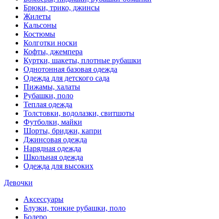
Брюки, трико, джинсы
Жилеты
Кальсоны
Костюмы
Колготки носки
Кофты, джемпера
Куртки, шакеты, плотные рубашки
Однотонная базовая одежда
Одежда для детского сада
Пижамы, халаты
Рубашки, поло
Теплая одежда
Толстовки, водолазки, свитшоты
Футболки, майки
Шорты, бриджи, капри
Джинсовая одежда
Нарядная одежда
Школьная одежда
Одежда для высоких
Девочки
Аксессуары
Блузки, тонкие рубашки, поло
Болеро