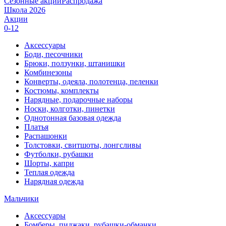
Сезонные акции
Распродажа
Школа 2026
Акции
0-12
Аксессуары
Боди, песочники
Брюки, ползунки, штанишки
Комбинезоны
Конверты, одеяла, полотенца, пеленки
Костюмы, комплекты
Нарядные, подарочные наборы
Носки, колготки, пинетки
Однотонная базовая одежда
Платья
Распашонки
Толстовки, свитшоты, лонгсливы
Футболки, рубашки
Шорты, капри
Теплая одежда
Нарядная одежда
Мальчики
Аксессуары
Бомберы, пиджаки, рубашки-обманки