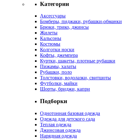
Категории
Аксессуары
Бомберы, пиджаки, рубашки-обманки
Брюки, трико, джинсы
Жилеты
Кальсоны
Костюмы
Колготки носки
Кофты, джемпера
Куртки, шакеты, плотные рубашки
Пижамы, халаты
Рубашки, поло
Толстовки, водолазки, свитшоты
Футболки, майки
Шорты, бриджи, капри
Подборки
Однотонная базовая одежда
Одежда для детского сада
Теплая одежда
Джинсовая одежда
Нарядная одежда