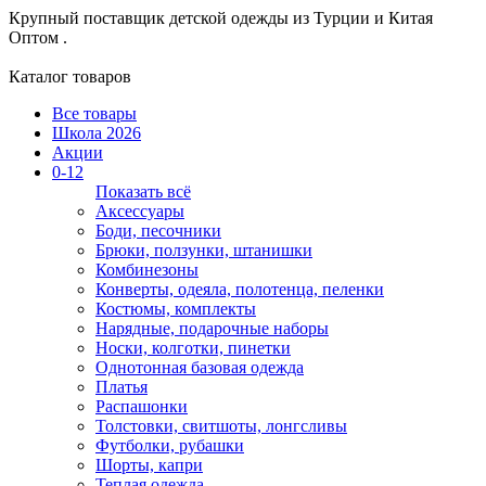
Крупный поставщик детской одежды из
Турции и Китая
Оптом .
Каталог товаров
Все товары
Школа 2026
Акции
0-12
Показать всё
Аксессуары
Боди, песочники
Брюки, ползунки, штанишки
Комбинезоны
Конверты, одеяла, полотенца, пеленки
Костюмы, комплекты
Нарядные, подарочные наборы
Носки, колготки, пинетки
Однотонная базовая одежда
Платья
Распашонки
Толстовки, свитшоты, лонгсливы
Футболки, рубашки
Шорты, капри
Теплая одежда