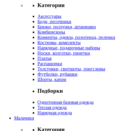
Категории
Аксессуары
Боди, песочники
Брюки, ползунки, штанишки
Комбинезоны
Конверты, одеяла, полотенца, пеленки
Костюмы, комплекты
Нарядные, подарочные наборы
Носки, колготки, пинетки
Платья
Распашонки
Толстовки, свитшоты, лонгсливы
Футболки, рубашки
Шорты, капри
Подборки
Однотонная базовая одежда
Теплая одежда
Нарядная одежда
Мальчики
Категории