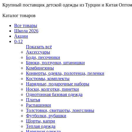
Крупный поставщик детской одежды из
Турции и Китая
Оптом
Каталог товаров
Все товары
Школа 2026
Акции
0-12
Показать всё
Аксессуары
Боди, песочники
Брюки, ползунки, штанишки
Комбинезоны
Конверты, одеяла, полотенца, пеленки
Костюмы, комплекты
Нарядные, подарочные наборы
Носки, колготки, пинетки
Однотонная базовая одежда
Платья
Распашонки
Толстовки, свитшоты, лонгсливы
Футболки, рубашки
Шорты, капри
Теплая одежда
Нарядная одежда