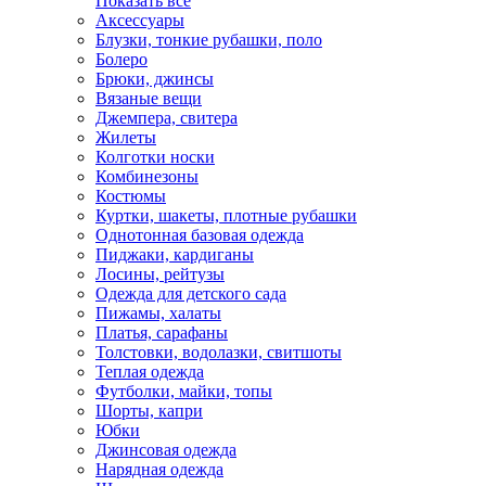
Показать всё
Аксессуары
Блузки, тонкие рубашки, поло
Болеро
Брюки, джинсы
Вязаные вещи
Джемпера, свитера
Жилеты
Колготки носки
Комбинезоны
Костюмы
Куртки, шакеты, плотные рубашки
Однотонная базовая одежда
Пиджаки, кардиганы
Лосины, рейтузы
Одежда для детского сада
Пижамы, халаты
Платья, сарафаны
Толстовки, водолазки, свитшоты
Теплая одежда
Футболки, майки, топы
Шорты, капри
Юбки
Джинсовая одежда
Нарядная одежда