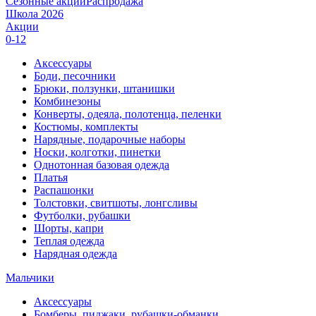
Сезонные акции
Распродажа
Школа 2026
Акции
0-12
Аксессуары
Боди, песочники
Брюки, ползунки, штанишки
Комбинезоны
Конверты, одеяла, полотенца, пеленки
Костюмы, комплекты
Нарядные, подарочные наборы
Носки, колготки, пинетки
Однотонная базовая одежда
Платья
Распашонки
Толстовки, свитшоты, лонгсливы
Футболки, рубашки
Шорты, капри
Теплая одежда
Нарядная одежда
Мальчики
Аксессуары
Бомберы, пиджаки, рубашки-обманки