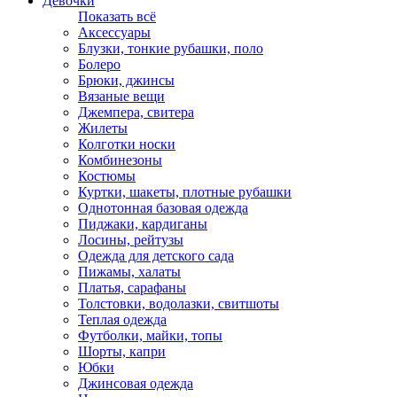
Девочки
Показать всё
Аксессуары
Блузки, тонкие рубашки, поло
Болеро
Брюки, джинсы
Вязаные вещи
Джемпера, свитера
Жилеты
Колготки носки
Комбинезоны
Костюмы
Куртки, шакеты, плотные рубашки
Однотонная базовая одежда
Пиджаки, кардиганы
Лосины, рейтузы
Одежда для детского сада
Пижамы, халаты
Платья, сарафаны
Толстовки, водолазки, свитшоты
Теплая одежда
Футболки, майки, топы
Шорты, капри
Юбки
Джинсовая одежда