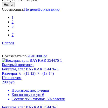
Найти
Сортировать:
По цене
По названию
1
2
3
...
7
Вперед
Показывать по:
20
40
100
Все
Быстрый просмотр
Боксеры, арт.: BAYKAR 354476-1
Размеры
: 6 - (11-12), 7 - (13-14)
Цена оптом
200
руб.
Производство:
Турция
Кол-во штук в уп:
6
Состав:
95% хлопок, 5% эластан
Боксеры, арт.: BAYKAR 354476-1