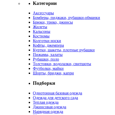
Категории
Аксессуары
Бомберы, пиджаки, рубашки-обманки
Брюки, трико, джинсы
Жилеты
Кальсоны
Костюмы
Колготки носки
Кофты, джемпера
Куртки, шакеты, плотные рубашки
Пижамы, халаты
Рубашки, поло
Толстовки, водолазки, свитшоты
Футболки, майки
Шорты, бриджи, капри
Подборки
Однотонная базовая одежда
Одежда для детского сада
Теплая одежда
Джинсовая одежда
Нарядная одежда