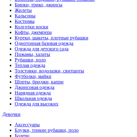
Брюки, трико, джинсы
Жилеты
Кальсоны
Костюмы
Колготки носки
Кофты, джемпера
Куртки, шакеты, плотные рубашки
Однотонная базовая одежда
Одежда для детского сада
Пижамы, халаты
Рубашки, поло
Теплая одежда
Толстовки, водолазки, свитшоты
Футболки, майки
Шорты, бриджи, капри
Джинсовая одежда
Нарядная одежда
Школьная одежда
Одежда для высоких
Девочки
Аксессуары
Блузки, тонкие рубашки, поло
Болеро