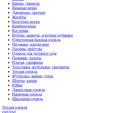
Брюки, джинсы
Вязаные вещи
Джемпера, свитера
Жилеты
Колготки носки
Комбинезоны
Костюмы
Куртки, шакеты, плотные рубашки
Однотонная базовая одежда
Пиджаки, кардиганы
Лосины, рейтузы
Одежда для детского сада
Пижамы, халаты
Платья, сарафаны
Толстовки, водолазки, свитшоты
Теплая одежда
Футболки, майки, топы
Шорты, капри
Юбки
Джинсовая одежда
Нарядная одежда
Школьная одежда
Теплая одежда
end2end