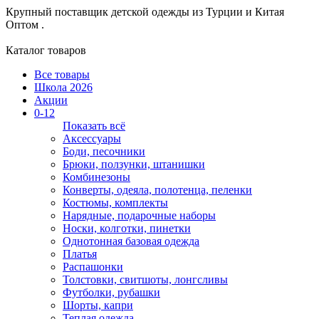
Крупный поставщик детской одежды из
Турции и Китая
Оптом .
Каталог товаров
Все товары
Школа 2026
Акции
0-12
Показать всё
Аксессуары
Боди, песочники
Брюки, ползунки, штанишки
Комбинезоны
Конверты, одеяла, полотенца, пеленки
Костюмы, комплекты
Нарядные, подарочные наборы
Носки, колготки, пинетки
Однотонная базовая одежда
Платья
Распашонки
Толстовки, свитшоты, лонгсливы
Футболки, рубашки
Шорты, капри
Теплая одежда