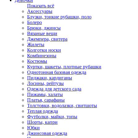
Девочки
Показать всё
Аксессуары
Блузки, тонкие рубашки, поло
Болеро
Брюки, джинсы
Вязаные вещи
Джемпера, свитера
Жилеты
Колготки носки
Комбинезоны
Костюмы
Куртки, шакеты, плотные рубашки
Однотонная базовая одежда
Пиджаки, кардиганы
Лосины, рейтузы
Одежда для детского сада
Пижамы, халаты
Платья, сарафаны
Толстовки, водолазки, свитшоты
Теплая одежда
Футболки, майки, топы
Шорты, капри
Юбки
Джинсовая одежда