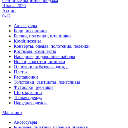
Сезонные акции
Распродажа
Школа 2026
Акции
0-12
Аксессуары
Боди, песочники
Брюки, ползунки, штанишки
Комбинезоны
Конверты, одеяла, полотенца, пеленки
Костюмы, комплекты
Нарядные, подарочные наборы
Носки, колготки, пинетки
Однотонная базовая одежда
Платья
Распашонки
Толстовки, свитшоты, лонгсливы
Футболки, рубашки
Шорты, капри
Теплая одежда
Нарядная одежда
Мальчики
Аксессуары
Бомберы, пиджаки, рубашки-обманки