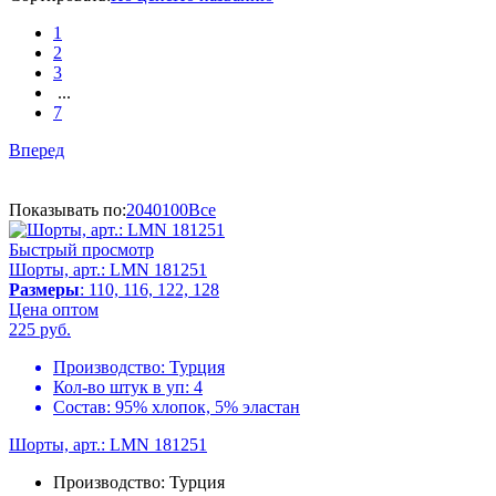
1
2
3
...
7
Вперед
Показывать по:
20
40
100
Все
Быстрый просмотр
Шорты, арт.: LMN 181251
Размеры
: 110, 116, 122, 128
Цена оптом
225
руб.
Производство:
Турция
Кол-во штук в уп:
4
Состав:
95% хлопок, 5% эластан
Шорты, арт.: LMN 181251
Производство:
Турция