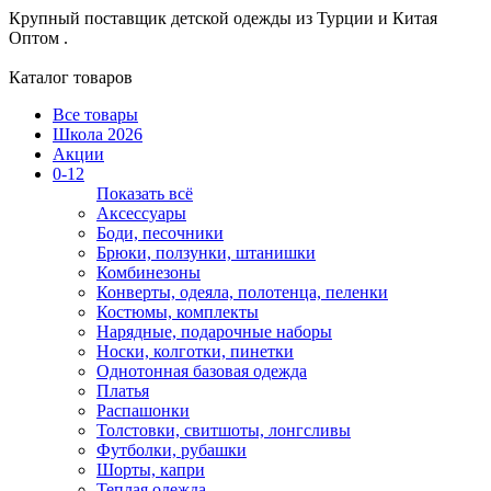
Крупный поставщик детской одежды из
Турции и Китая
Оптом .
Каталог товаров
Все товары
Школа 2026
Акции
0-12
Показать всё
Аксессуары
Боди, песочники
Брюки, ползунки, штанишки
Комбинезоны
Конверты, одеяла, полотенца, пеленки
Костюмы, комплекты
Нарядные, подарочные наборы
Носки, колготки, пинетки
Однотонная базовая одежда
Платья
Распашонки
Толстовки, свитшоты, лонгсливы
Футболки, рубашки
Шорты, капри
Теплая одежда