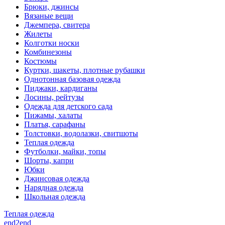
Брюки, джинсы
Вязаные вещи
Джемпера, свитера
Жилеты
Колготки носки
Комбинезоны
Костюмы
Куртки, шакеты, плотные рубашки
Однотонная базовая одежда
Пиджаки, кардиганы
Лосины, рейтузы
Одежда для детского сада
Пижамы, халаты
Платья, сарафаны
Толстовки, водолазки, свитшоты
Теплая одежда
Футболки, майки, топы
Шорты, капри
Юбки
Джинсовая одежда
Нарядная одежда
Школьная одежда
Теплая одежда
end2end