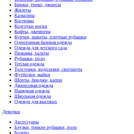
Брюки, трико, джинсы
Жилеты
Кальсоны
Костюмы
Колготки носки
Кофты, джемпера
Куртки, шакеты, плотные рубашки
Однотонная базовая одежда
Одежда для детского сада
Пижамы, халаты
Рубашки, поло
Теплая одежда
Толстовки, водолазки, свитшоты
Футболки, майки
Шорты, бриджи, капри
Джинсовая одежда
Нарядная одежда
Школьная одежда
Одежда для высоких
Девочки
Аксессуары
Блузки, тонкие рубашки, поло
Болеро