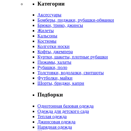
Категории
Аксессуары
Бомберы, пиджаки, рубашки-обманки
Брюки, трико, джинсы
Жилеты
Кальсоны
Костюмы
Колготки носки
Кофты, джемпера
Куртки, шакеты, плотные рубашки
Пижамы, халаты
Рубашки, поло
Толстовки, водолазки, свитшоты
Футболки, майки
Шорты, бриджи, капри
Подборки
Однотонная базовая одежда
Одежда для детского сада
Теплая одежда
Джинсовая одежда
Нарядная одежда