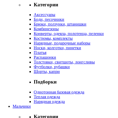
Категории
Аксессуары
Боди, песочники
Брюки, ползунки, штанишки
Комбинезоны
Конверты, одеяла, полотенца, пеленки
Костюмы, комплекты
Нарядные, подарочные наборы
Носки, колготки, пинетки
Платья
Распашонки
Толстовки, свитшоты, лонгсливы
Футболки, рубашки
Шорты, капри
Подборки
Однотонная базовая одежда
Теплая одежда
Нарядная одежда
Мальчики
Категории