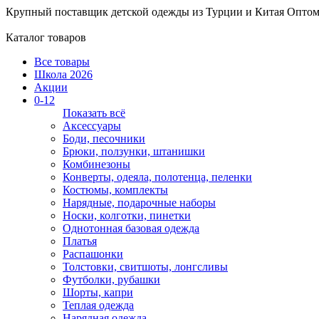
Крупный поставщик детской одежды из
Турции и Китая
Оптом
Каталог товаров
Все товары
Школа 2026
Акции
0-12
Показать всё
Аксессуары
Боди, песочники
Брюки, ползунки, штанишки
Комбинезоны
Конверты, одеяла, полотенца, пеленки
Костюмы, комплекты
Нарядные, подарочные наборы
Носки, колготки, пинетки
Однотонная базовая одежда
Платья
Распашонки
Толстовки, свитшоты, лонгсливы
Футболки, рубашки
Шорты, капри
Теплая одежда
Нарядная одежда