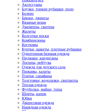
Показать всё
Аксессуары
Блузки, тонкие рубашки, поло
Болеро
Брюки, джинсы
Вязаные вещи
Джемпера, свитера
Жилеты
Колготки носки
Комбинезоны
Костюмы
Куртки, шакеты, плотные рубашки
Однотонная базовая одежда
Пиджаки, кардиганы
Лосины, рейтузы
Одежда для детского сада
Пижамы, халаты
Платья, сарафаны
Толстовки, водолазки, свитшоты
Теплая одежда
Футболки, майки, топы
Шорты, капри
Юбки
Джинсовая одежда
Нарядная одежда