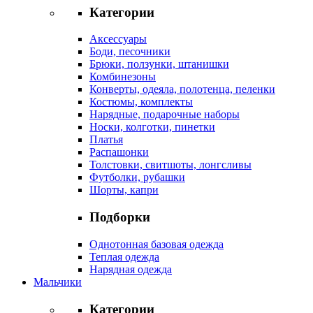
Категории
Аксессуары
Боди, песочники
Брюки, ползунки, штанишки
Комбинезоны
Конверты, одеяла, полотенца, пеленки
Костюмы, комплекты
Нарядные, подарочные наборы
Носки, колготки, пинетки
Платья
Распашонки
Толстовки, свитшоты, лонгсливы
Футболки, рубашки
Шорты, капри
Подборки
Однотонная базовая одежда
Теплая одежда
Нарядная одежда
Мальчики
Категории