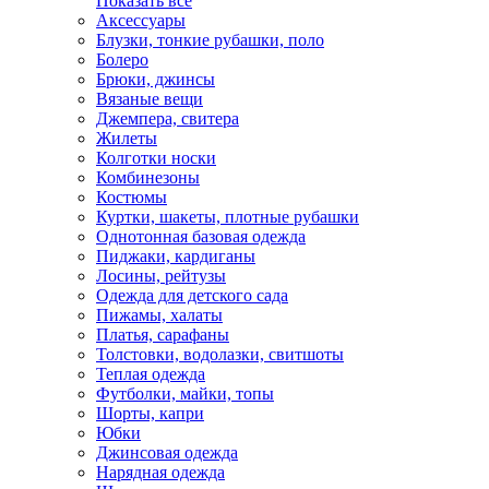
Показать всё
Аксессуары
Блузки, тонкие рубашки, поло
Болеро
Брюки, джинсы
Вязаные вещи
Джемпера, свитера
Жилеты
Колготки носки
Комбинезоны
Костюмы
Куртки, шакеты, плотные рубашки
Однотонная базовая одежда
Пиджаки, кардиганы
Лосины, рейтузы
Одежда для детского сада
Пижамы, халаты
Платья, сарафаны
Толстовки, водолазки, свитшоты
Теплая одежда
Футболки, майки, топы
Шорты, капри
Юбки
Джинсовая одежда
Нарядная одежда