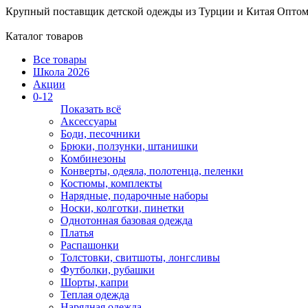
Крупный поставщик детской одежды из
Турции и Китая
Оптом
Каталог товаров
Все товары
Школа 2026
Акции
0-12
Показать всё
Аксессуары
Боди, песочники
Брюки, ползунки, штанишки
Комбинезоны
Конверты, одеяла, полотенца, пеленки
Костюмы, комплекты
Нарядные, подарочные наборы
Носки, колготки, пинетки
Однотонная базовая одежда
Платья
Распашонки
Толстовки, свитшоты, лонгсливы
Футболки, рубашки
Шорты, капри
Теплая одежда
Нарядная одежда