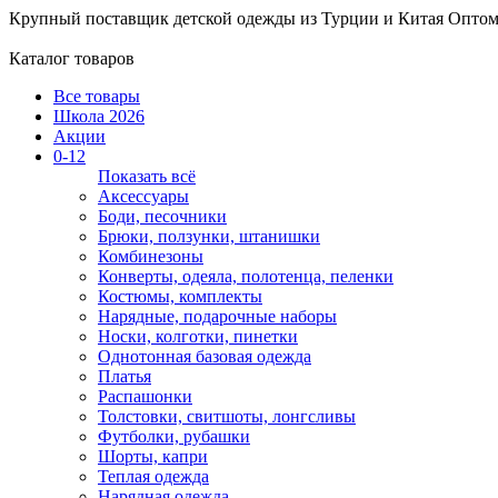
Крупный поставщик детской одежды из
Турции и Китая
Оптом
Каталог товаров
Все товары
Школа 2026
Акции
0-12
Показать всё
Аксессуары
Боди, песочники
Брюки, ползунки, штанишки
Комбинезоны
Конверты, одеяла, полотенца, пеленки
Костюмы, комплекты
Нарядные, подарочные наборы
Носки, колготки, пинетки
Однотонная базовая одежда
Платья
Распашонки
Толстовки, свитшоты, лонгсливы
Футболки, рубашки
Шорты, капри
Теплая одежда
Нарядная одежда