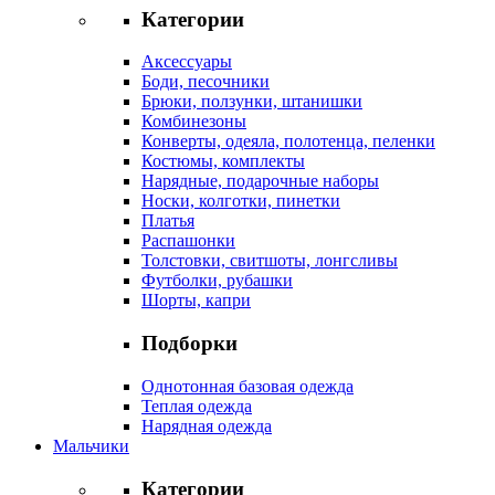
Категории
Аксессуары
Боди, песочники
Брюки, ползунки, штанишки
Комбинезоны
Конверты, одеяла, полотенца, пеленки
Костюмы, комплекты
Нарядные, подарочные наборы
Носки, колготки, пинетки
Платья
Распашонки
Толстовки, свитшоты, лонгсливы
Футболки, рубашки
Шорты, капри
Подборки
Однотонная базовая одежда
Теплая одежда
Нарядная одежда
Мальчики
Категории