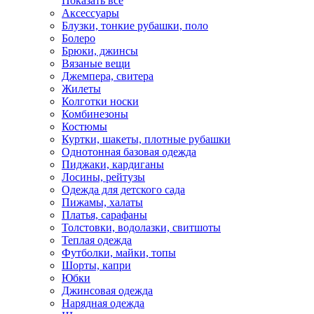
Показать всё
Аксессуары
Блузки, тонкие рубашки, поло
Болеро
Брюки, джинсы
Вязаные вещи
Джемпера, свитера
Жилеты
Колготки носки
Комбинезоны
Костюмы
Куртки, шакеты, плотные рубашки
Однотонная базовая одежда
Пиджаки, кардиганы
Лосины, рейтузы
Одежда для детского сада
Пижамы, халаты
Платья, сарафаны
Толстовки, водолазки, свитшоты
Теплая одежда
Футболки, майки, топы
Шорты, капри
Юбки
Джинсовая одежда
Нарядная одежда