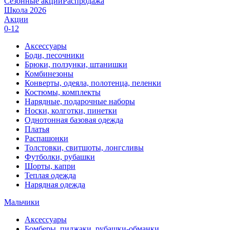
Сезонные акции
Распродажа
Школа 2026
Акции
0-12
Аксессуары
Боди, песочники
Брюки, ползунки, штанишки
Комбинезоны
Конверты, одеяла, полотенца, пеленки
Костюмы, комплекты
Нарядные, подарочные наборы
Носки, колготки, пинетки
Однотонная базовая одежда
Платья
Распашонки
Толстовки, свитшоты, лонгсливы
Футболки, рубашки
Шорты, капри
Теплая одежда
Нарядная одежда
Мальчики
Аксессуары
Бомберы, пиджаки, рубашки-обманки