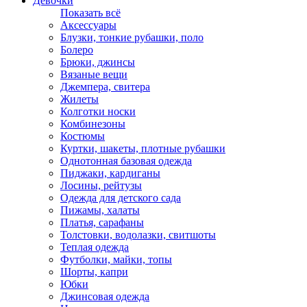
Девочки
Показать всё
Аксессуары
Блузки, тонкие рубашки, поло
Болеро
Брюки, джинсы
Вязаные вещи
Джемпера, свитера
Жилеты
Колготки носки
Комбинезоны
Костюмы
Куртки, шакеты, плотные рубашки
Однотонная базовая одежда
Пиджаки, кардиганы
Лосины, рейтузы
Одежда для детского сада
Пижамы, халаты
Платья, сарафаны
Толстовки, водолазки, свитшоты
Теплая одежда
Футболки, майки, топы
Шорты, капри
Юбки
Джинсовая одежда