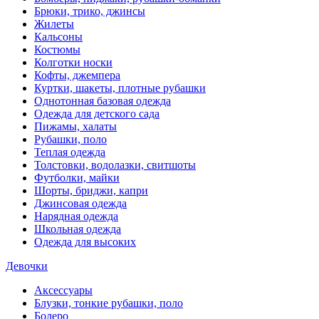
Брюки, трико, джинсы
Жилеты
Кальсоны
Костюмы
Колготки носки
Кофты, джемпера
Куртки, шакеты, плотные рубашки
Однотонная базовая одежда
Одежда для детского сада
Пижамы, халаты
Рубашки, поло
Теплая одежда
Толстовки, водолазки, свитшоты
Футболки, майки
Шорты, бриджи, капри
Джинсовая одежда
Нарядная одежда
Школьная одежда
Одежда для высоких
Девочки
Аксессуары
Блузки, тонкие рубашки, поло
Болеро