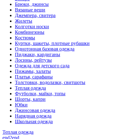
Брюки, джинсы
Вязаные вещи
Джемпера, свитера
Жилеты
Колготки носки
Комбинезоны
Костюмы
Куртки, шакеты, плотные рубашки
Однотонная базовая одежда
Пиджаки, кардиганы
Лосины, рейтузы
Одежда для детского сада
Пижамы, халаты
Платья, сарафаны
Толстовки, водолазки, свитшоты
Теплая одежда
Футболки, майки, топы
Шорты, капри
Юбки
Джинсовая одежда
Нарядная одежда
Школьная одежда
Теплая одежда
end2end