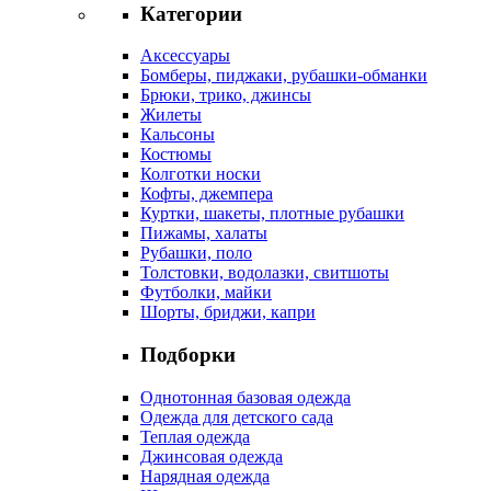
Категории
Аксессуары
Бомберы, пиджаки, рубашки-обманки
Брюки, трико, джинсы
Жилеты
Кальсоны
Костюмы
Колготки носки
Кофты, джемпера
Куртки, шакеты, плотные рубашки
Пижамы, халаты
Рубашки, поло
Толстовки, водолазки, свитшоты
Футболки, майки
Шорты, бриджи, капри
Подборки
Однотонная базовая одежда
Одежда для детского сада
Теплая одежда
Джинсовая одежда
Нарядная одежда