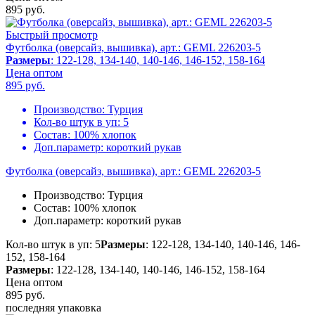
895
руб.
Быстрый просмотр
Футболка (оверсайз, вышивка), арт.: GEML 226203-5
Размеры
: 122-128, 134-140, 140-146, 146-152, 158-164
Цена оптом
895
руб.
Производство:
Турция
Кол-во штук в уп:
5
Состав:
100% хлопок
Доп.параметр:
короткий рукав
Футболка (оверсайз, вышивка), арт.: GEML 226203-5
Производство:
Турция
Состав:
100% хлопок
Доп.параметр:
короткий рукав
Кол-во штук в уп: 5
Размеры
: 122-128, 134-140, 140-146, 146-
152, 158-164
Размеры
: 122-128, 134-140, 140-146, 146-152, 158-164
Цена оптом
895
руб.
последняя упаковка