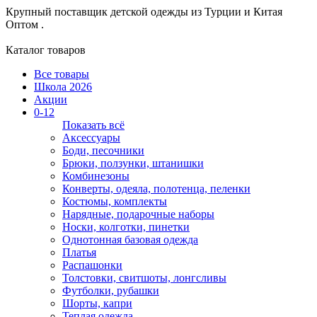
Крупный поставщик детской одежды из
Турции и Китая
Оптом .
Каталог товаров
Все товары
Школа 2026
Акции
0-12
Показать всё
Аксессуары
Боди, песочники
Брюки, ползунки, штанишки
Комбинезоны
Конверты, одеяла, полотенца, пеленки
Костюмы, комплекты
Нарядные, подарочные наборы
Носки, колготки, пинетки
Однотонная базовая одежда
Платья
Распашонки
Толстовки, свитшоты, лонгсливы
Футболки, рубашки
Шорты, капри
Теплая одежда