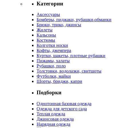
Категории
Аксессуары
Бомберы, пиджаки, рубашки-обманки
Брюки, трико, джинсы
Жилеты
Кальсоны
Костюмы
Колготки носки
Кофты, джемпера
Куртки, шакеты, плотные рубашки
Пижамы, халаты
Рубашки, поло
Толстовки, водолазки, свитшоты
Футболки, майки
Шорты, бриджи, капри
Подборки
Однотонная базовая одежда
Одежда для детского сада
Теплая одежда
Джинсовая одежда
Нарядная одежда