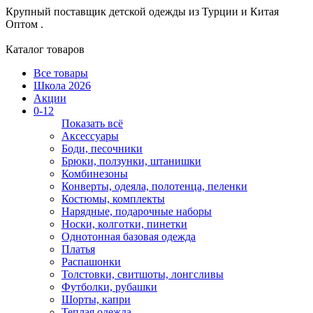
Крупный поставщик детской одежды из
Турции и Китая
Оптом .
Каталог товаров
Все товары
Школа 2026
Акции
0-12
Показать всё
Аксессуары
Боди, песочники
Брюки, ползунки, штанишки
Комбинезоны
Конверты, одеяла, полотенца, пеленки
Костюмы, комплекты
Нарядные, подарочные наборы
Носки, колготки, пинетки
Однотонная базовая одежда
Платья
Распашонки
Толстовки, свитшоты, лонгсливы
Футболки, рубашки
Шорты, капри
Теплая одежда