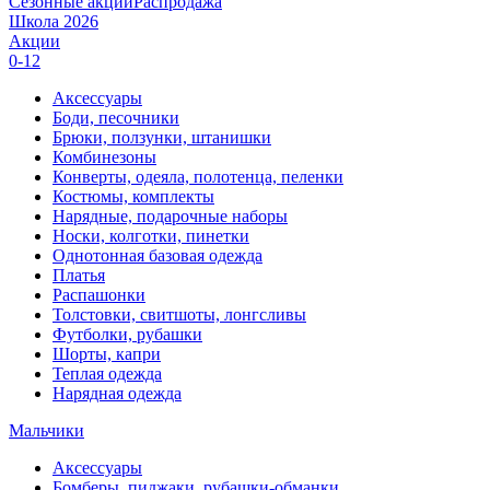
Сезонные акции
Распродажа
Школа 2026
Акции
0-12
Аксессуары
Боди, песочники
Брюки, ползунки, штанишки
Комбинезоны
Конверты, одеяла, полотенца, пеленки
Костюмы, комплекты
Нарядные, подарочные наборы
Носки, колготки, пинетки
Однотонная базовая одежда
Платья
Распашонки
Толстовки, свитшоты, лонгсливы
Футболки, рубашки
Шорты, капри
Теплая одежда
Нарядная одежда
Мальчики
Аксессуары
Бомберы, пиджаки, рубашки-обманки