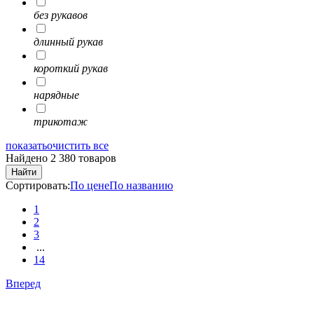
без рукавов
длинный рукав
короткий рукав
нарядные
трикотаж
показать
очистить все
Найдено 2 380 товаров
Найти
Сортировать:
По цене
По названию
1
2
3
...
14
Вперед