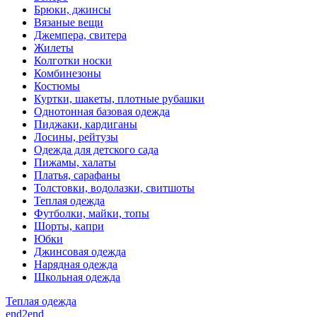
Брюки, джинсы
Вязаные вещи
Джемпера, свитера
Жилеты
Колготки носки
Комбинезоны
Костюмы
Куртки, шакеты, плотные рубашки
Однотонная базовая одежда
Пиджаки, кардиганы
Лосины, рейтузы
Одежда для детского сада
Пижамы, халаты
Платья, сарафаны
Толстовки, водолазки, свитшоты
Теплая одежда
Футболки, майки, топы
Шорты, капри
Юбки
Джинсовая одежда
Нарядная одежда
Школьная одежда
Теплая одежда
end2end