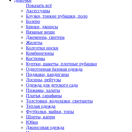
Девочки
Показать всё
Аксессуары
Блузки, тонкие рубашки, поло
Болеро
Брюки, джинсы
Вязаные вещи
Джемпера, свитера
Жилеты
Колготки носки
Комбинезоны
Костюмы
Куртки, шакеты, плотные рубашки
Однотонная базовая одежда
Пиджаки, кардиганы
Лосины, рейтузы
Одежда для детского сада
Пижамы, халаты
Платья, сарафаны
Толстовки, водолазки, свитшоты
Теплая одежда
Футболки, майки, топы
Шорты, капри
Юбки
Джинсовая одежда