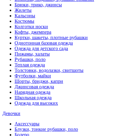
Брюки, трико, джинсы
Жилеты
Кальсоны
Костюмы
Колготки носки
Кофты, джемпера
Куртки, шакеты, плотные рубашки
Однотонная базовая одежда
Одежда для детского сада
Пижамы, халаты
Рубашки, поло
Теплая одежда
Толстовки, водолазки, свитшоты
Футболки, майки
Шорты, бриджи, капри
Джинсовая одежда
Нарядная одежда
Школьная одежда
Одежда для высоких
Девочки
Аксессуары
Блузки, тонкие рубашки, поло
Болеро