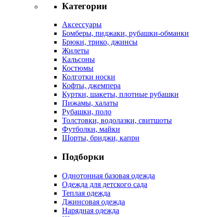
Категории
Аксессуары
Бомберы, пиджаки, рубашки-обманки
Брюки, трико, джинсы
Жилеты
Кальсоны
Костюмы
Колготки носки
Кофты, джемпера
Куртки, шакеты, плотные рубашки
Пижамы, халаты
Рубашки, поло
Толстовки, водолазки, свитшоты
Футболки, майки
Шорты, бриджи, капри
Подборки
Однотонная базовая одежда
Одежда для детского сада
Теплая одежда
Джинсовая одежда
Нарядная одежда