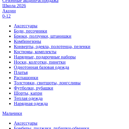
Сезонные акции
Распродажа
Школа 2026
Акции
0-12
Аксессуары
Боди, песочники
Брюки, ползунки, штанишки
Комбинезоны
Конверты, одеяла, полотенца, пеленки
Костюмы, комплекты
Нарядные, подарочные наборы
Носки, колготки, пинетки
Однотонная базовая одежда
Платья
Распашонки
Толстовки, свитшоты, лонгсливы
Футболки, рубашки
Шорты, капри
Теплая одежда
Нарядная одежда
Мальчики
Аксессуары
Бомберы, пиджаки, рубашки-обманки