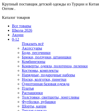
Крупный поставщик детской одежды из
Турции и Китая
Оптом .
Каталог товаров
Все товары
Школа 2026
Акции
0-12
Показать всё
Аксессуары
Боди, песочники
Брюки, ползунки, штанишки
Комбинезоны
Конверты, одеяла, полотенца, пеленки
Костюмы, комплекты
Нарядные, подарочные наборы
Носки, колготки, пинетки
Однотонная базовая одежда
Платья
Распашонки
Толстовки, свитшоты, лонгсливы
Футболки, рубашки
Шорты, капри
Теплая одежда