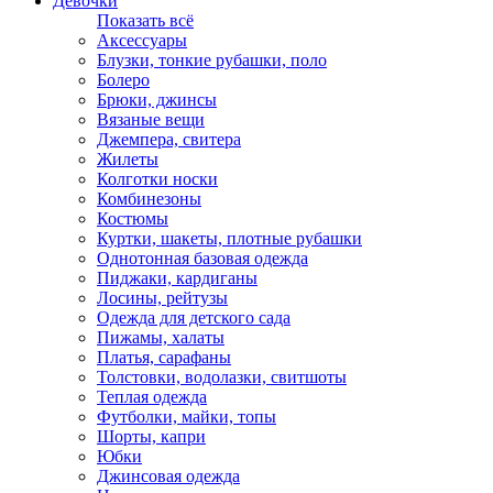
Девочки
Показать всё
Аксессуары
Блузки, тонкие рубашки, поло
Болеро
Брюки, джинсы
Вязаные вещи
Джемпера, свитера
Жилеты
Колготки носки
Комбинезоны
Костюмы
Куртки, шакеты, плотные рубашки
Однотонная базовая одежда
Пиджаки, кардиганы
Лосины, рейтузы
Одежда для детского сада
Пижамы, халаты
Платья, сарафаны
Толстовки, водолазки, свитшоты
Теплая одежда
Футболки, майки, топы
Шорты, капри
Юбки
Джинсовая одежда