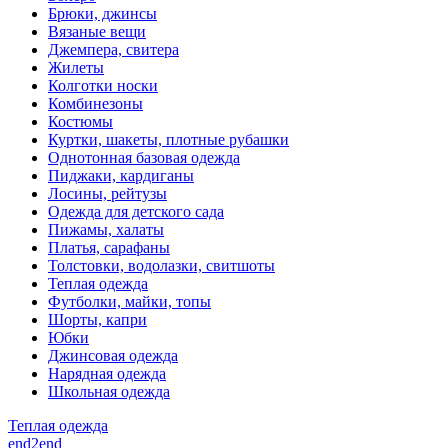
Брюки, джинсы
Вязаные вещи
Джемпера, свитера
Жилеты
Колготки носки
Комбинезоны
Костюмы
Куртки, шакеты, плотные рубашки
Однотонная базовая одежда
Пиджаки, кардиганы
Лосины, рейтузы
Одежда для детского сада
Пижамы, халаты
Платья, сарафаны
Толстовки, водолазки, свитшоты
Теплая одежда
Футболки, майки, топы
Шорты, капри
Юбки
Джинсовая одежда
Нарядная одежда
Школьная одежда
Теплая одежда
end2end