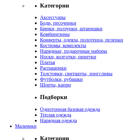
Категории
Аксессуары
Боди, песочники
Брюки, ползунки, штанишки
Комбинезоны
Конверты, одеяла, полотенца, пеленки
Костюмы, комплекты
Нарядные, подарочные наборы
Носки, колготки, пинетки
Платья
Распашонки
Толстовки, свитшоты, лонгсливы
Футболки, рубашки
Шорты, капри
Подборки
Однотонная базовая одежда
Теплая одежда
Нарядная одежда
Мальчики
Категории