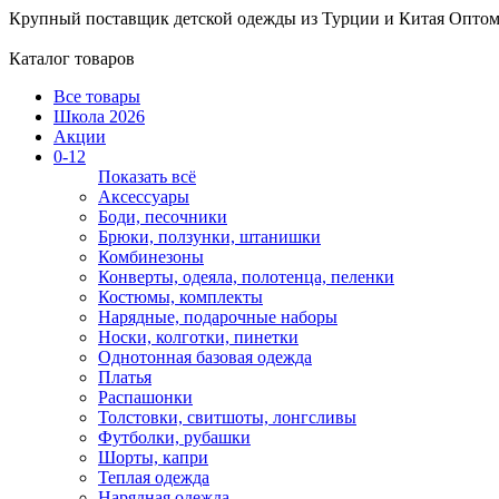
Крупный поставщик детской одежды из
Турции и Китая
Оптом
Каталог товаров
Все товары
Школа 2026
Акции
0-12
Показать всё
Аксессуары
Боди, песочники
Брюки, ползунки, штанишки
Комбинезоны
Конверты, одеяла, полотенца, пеленки
Костюмы, комплекты
Нарядные, подарочные наборы
Носки, колготки, пинетки
Однотонная базовая одежда
Платья
Распашонки
Толстовки, свитшоты, лонгсливы
Футболки, рубашки
Шорты, капри
Теплая одежда
Нарядная одежда