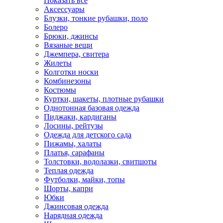
Показать всё
Аксессуары
Блузки, тонкие рубашки, поло
Болеро
Брюки, джинсы
Вязаные вещи
Джемпера, свитера
Жилеты
Колготки носки
Комбинезоны
Костюмы
Куртки, шакеты, плотные рубашки
Однотонная базовая одежда
Пиджаки, кардиганы
Лосины, рейтузы
Одежда для детского сада
Пижамы, халаты
Платья, сарафаны
Толстовки, водолазки, свитшоты
Теплая одежда
Футболки, майки, топы
Шорты, капри
Юбки
Джинсовая одежда
Нарядная одежда