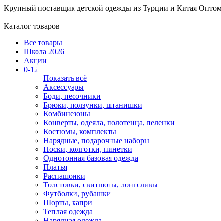
Крупный поставщик детской одежды из
Турции и Китая
Оптом
Каталог товаров
Все товары
Школа 2026
Акции
0-12
Показать всё
Аксессуары
Боди, песочники
Брюки, ползунки, штанишки
Комбинезоны
Конверты, одеяла, полотенца, пеленки
Костюмы, комплекты
Нарядные, подарочные наборы
Носки, колготки, пинетки
Однотонная базовая одежда
Платья
Распашонки
Толстовки, свитшоты, лонгсливы
Футболки, рубашки
Шорты, капри
Теплая одежда
Нарядная одежда