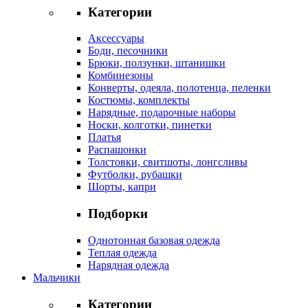
Категории
Аксессуары
Боди, песочники
Брюки, ползунки, штанишки
Комбинезоны
Конверты, одеяла, полотенца, пеленки
Костюмы, комплекты
Нарядные, подарочные наборы
Носки, колготки, пинетки
Платья
Распашонки
Толстовки, свитшоты, лонгсливы
Футболки, рубашки
Шорты, капри
Подборки
Однотонная базовая одежда
Теплая одежда
Нарядная одежда
Мальчики
Категории