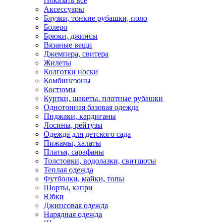
Показать всё
Аксессуары
Блузки, тонкие рубашки, поло
Болеро
Брюки, джинсы
Вязаные вещи
Джемпера, свитера
Жилеты
Колготки носки
Комбинезоны
Костюмы
Куртки, шакеты, плотные рубашки
Однотонная базовая одежда
Пиджаки, кардиганы
Лосины, рейтузы
Одежда для детского сада
Пижамы, халаты
Платья, сарафаны
Толстовки, водолазки, свитшоты
Теплая одежда
Футболки, майки, топы
Шорты, капри
Юбки
Джинсовая одежда
Нарядная одежда