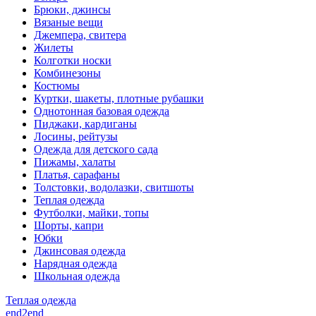
Брюки, джинсы
Вязаные вещи
Джемпера, свитера
Жилеты
Колготки носки
Комбинезоны
Костюмы
Куртки, шакеты, плотные рубашки
Однотонная базовая одежда
Пиджаки, кардиганы
Лосины, рейтузы
Одежда для детского сада
Пижамы, халаты
Платья, сарафаны
Толстовки, водолазки, свитшоты
Теплая одежда
Футболки, майки, топы
Шорты, капри
Юбки
Джинсовая одежда
Нарядная одежда
Школьная одежда
Теплая одежда
end2end