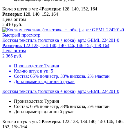
Кол-во штук в уп: 4
Размеры
: 128, 140, 152, 164
Размеры
: 128, 140, 152, 164
Цена оптом
2 410
руб.
Быстрый просмотр
Костюм текстиль (толстовка + юбка), арт.: GEML 224201-0
Размеры
: 122-128, 134-140, 140-146, 146-152, 158-164
Цена оптом
2 365
руб.
Производство:
Турция
Кол-во штук в уп:
5
Состав:
65% полиэстр, 33% вискоза, 2% эластан
Доп.параметр:
длинный рукав
Костюм текстиль (толстовка + юбка), арт.: GEML 224201-0
Производство:
Турция
Состав:
65% полиэстр, 33% вискоза, 2% эластан
Доп.параметр:
длинный рукав
Кол-во штук в уп: 5
Размеры
: 122-128, 134-140, 140-146, 146-
152, 158-164