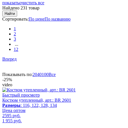
показать
очистить все
Найдено 231 товар
Найти
Сортировать:
По цене
По названию
1
2
3
...
12
Вперед
Показывать по:
20
40
100
Все
-25%
video
Быстрый просмотр
Костюм утепленный, арт.: BR 2601
Размеры
: 116, 122, 128, 134
Цена оптом
2595 руб.
1 955
руб.