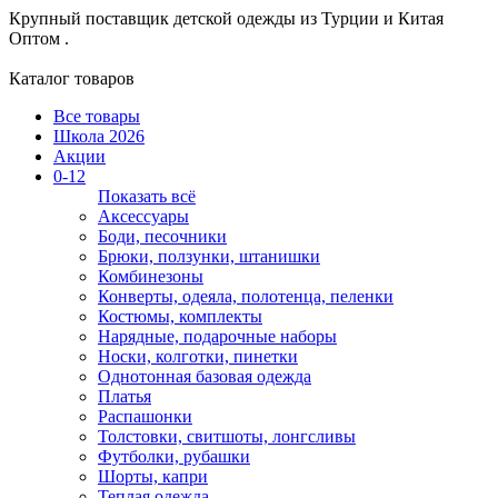
Крупный поставщик детской одежды из
Турции и Китая
Оптом .
Каталог товаров
Все товары
Школа 2026
Акции
0-12
Показать всё
Аксессуары
Боди, песочники
Брюки, ползунки, штанишки
Комбинезоны
Конверты, одеяла, полотенца, пеленки
Костюмы, комплекты
Нарядные, подарочные наборы
Носки, колготки, пинетки
Однотонная базовая одежда
Платья
Распашонки
Толстовки, свитшоты, лонгсливы
Футболки, рубашки
Шорты, капри
Теплая одежда