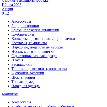
Сезонные акции
Распродажа
Школа 2026
Акции
0-12
Аксессуары
Боди, песочники
Брюки, ползунки, штанишки
Комбинезоны
Конверты, одеяла, полотенца, пеленки
Костюмы, комплекты
Нарядные, подарочные наборы
Носки, колготки, пинетки
Однотонная базовая одежда
Платья
Распашонки
Толстовки, свитшоты, лонгсливы
Футболки, рубашки
Шорты, капри
Теплая одежда
Нарядная одежда
Мальчики
Аксессуары
Бомберы, пиджаки, рубашки-обманки