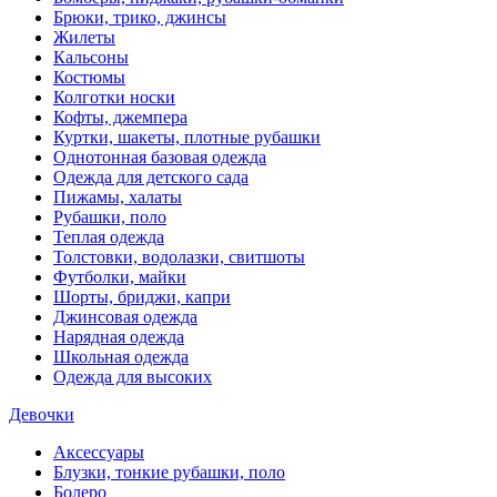
Брюки, трико, джинсы
Жилеты
Кальсоны
Костюмы
Колготки носки
Кофты, джемпера
Куртки, шакеты, плотные рубашки
Однотонная базовая одежда
Одежда для детского сада
Пижамы, халаты
Рубашки, поло
Теплая одежда
Толстовки, водолазки, свитшоты
Футболки, майки
Шорты, бриджи, капри
Джинсовая одежда
Нарядная одежда
Школьная одежда
Одежда для высоких
Девочки
Аксессуары
Блузки, тонкие рубашки, поло
Болеро