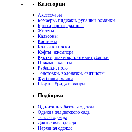
Категории
Аксессуары
Бомберы, пиджаки, рубашки-обманки
Брюки, трико, джинсы
Жилеты
Кальсоны
Костюмы
Колготки носки
Кофты, джемпера
Куртки, шакеты, плотные рубашки
Пижамы, халаты
Рубашки, поло
Толстовки, водолазки, свитшоты
Футболки, майки
Шорты, бриджи, капри
Подборки
Однотонная базовая одежда
Одежда для детского сада
Теплая одежда
Джинсовая одежда
Нарядная одежда