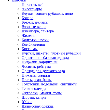
Девочки
Показать всё
Аксессуары
Блузки, тонкие рубашки, поло
Болеро
Брюки, джинсы
Вязаные вещи
Джемпера, свитера
Жилеты
Колготки носки
Комбинезоны
Костюмы
Куртки, шакеты, плотные рубашки
Однотонная базовая одежда
Пиджаки, кардиганы
Лосины, рейтузы
Одежда для детского сада
Пижамы, халаты
Платья, сарафаны
Толстовки, водолазки, свитшоты
Теплая одежда
Футболки, майки, топы
Шорты, капри
Юбки
Джинсовая одежда