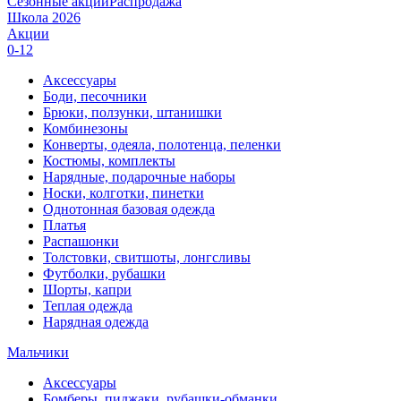
Сезонные акции
Распродажа
Школа 2026
Акции
0-12
Аксессуары
Боди, песочники
Брюки, ползунки, штанишки
Комбинезоны
Конверты, одеяла, полотенца, пеленки
Костюмы, комплекты
Нарядные, подарочные наборы
Носки, колготки, пинетки
Однотонная базовая одежда
Платья
Распашонки
Толстовки, свитшоты, лонгсливы
Футболки, рубашки
Шорты, капри
Теплая одежда
Нарядная одежда
Мальчики
Аксессуары
Бомберы, пиджаки, рубашки-обманки