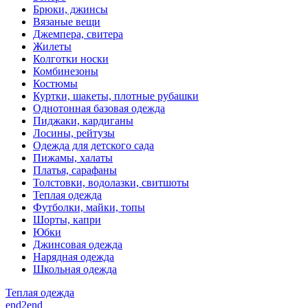
Брюки, джинсы
Вязаные вещи
Джемпера, свитера
Жилеты
Колготки носки
Комбинезоны
Костюмы
Куртки, шакеты, плотные рубашки
Однотонная базовая одежда
Пиджаки, кардиганы
Лосины, рейтузы
Одежда для детского сада
Пижамы, халаты
Платья, сарафаны
Толстовки, водолазки, свитшоты
Теплая одежда
Футболки, майки, топы
Шорты, капри
Юбки
Джинсовая одежда
Нарядная одежда
Школьная одежда
Теплая одежда
end2end