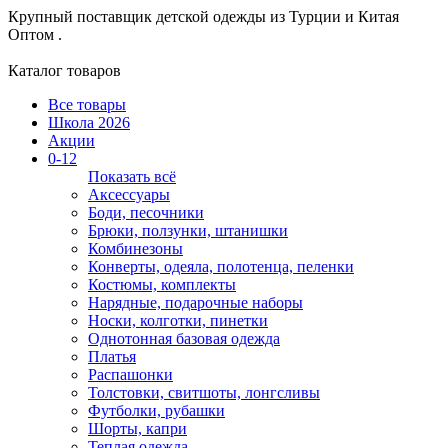
Крупный поставщик детской одежды из
Турции и Китая
Оптом .
Каталог товаров
Все товары
Школа 2026
Акции
0-12
Показать всё
Аксессуары
Боди, песочники
Брюки, ползунки, штанишки
Комбинезоны
Конверты, одеяла, полотенца, пеленки
Костюмы, комплекты
Нарядные, подарочные наборы
Носки, колготки, пинетки
Однотонная базовая одежда
Платья
Распашонки
Толстовки, свитшоты, лонгсливы
Футболки, рубашки
Шорты, капри
Теплая одежда