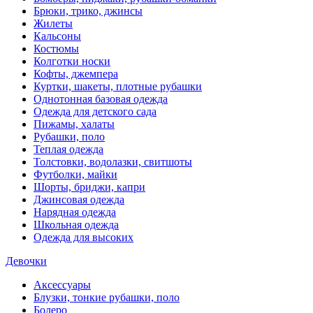
Брюки, трико, джинсы
Жилеты
Кальсоны
Костюмы
Колготки носки
Кофты, джемпера
Куртки, шакеты, плотные рубашки
Однотонная базовая одежда
Одежда для детского сада
Пижамы, халаты
Рубашки, поло
Теплая одежда
Толстовки, водолазки, свитшоты
Футболки, майки
Шорты, бриджи, капри
Джинсовая одежда
Нарядная одежда
Школьная одежда
Одежда для высоких
Девочки
Аксессуары
Блузки, тонкие рубашки, поло
Болеро