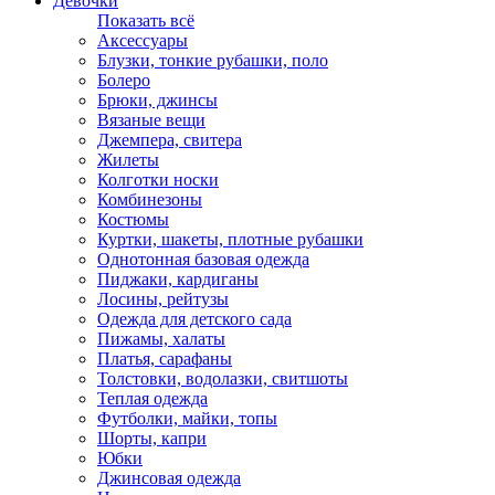
Девочки
Показать всё
Аксессуары
Блузки, тонкие рубашки, поло
Болеро
Брюки, джинсы
Вязаные вещи
Джемпера, свитера
Жилеты
Колготки носки
Комбинезоны
Костюмы
Куртки, шакеты, плотные рубашки
Однотонная базовая одежда
Пиджаки, кардиганы
Лосины, рейтузы
Одежда для детского сада
Пижамы, халаты
Платья, сарафаны
Толстовки, водолазки, свитшоты
Теплая одежда
Футболки, майки, топы
Шорты, капри
Юбки
Джинсовая одежда