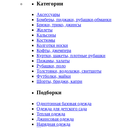
Категории
Аксессуары
Бомберы, пиджаки, рубашки-обманки
Брюки, трико, джинсы
Жилеты
Кальсоны
Костюмы
Колготки носки
Кофты, джемпера
Куртки, шакеты, плотные рубашки
Пижамы, халаты
Рубашки, поло
Толстовки, водолазки, свитшоты
Футболки, майки
Шорты, бриджи, капри
Подборки
Однотонная базовая одежда
Одежда для детского сада
Теплая одежда
Джинсовая одежда
Нарядная одежда