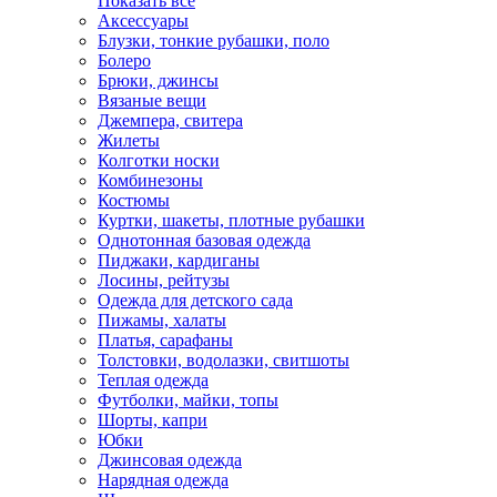
Показать всё
Аксессуары
Блузки, тонкие рубашки, поло
Болеро
Брюки, джинсы
Вязаные вещи
Джемпера, свитера
Жилеты
Колготки носки
Комбинезоны
Костюмы
Куртки, шакеты, плотные рубашки
Однотонная базовая одежда
Пиджаки, кардиганы
Лосины, рейтузы
Одежда для детского сада
Пижамы, халаты
Платья, сарафаны
Толстовки, водолазки, свитшоты
Теплая одежда
Футболки, майки, топы
Шорты, капри
Юбки
Джинсовая одежда
Нарядная одежда