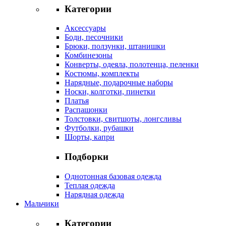
Категории
Аксессуары
Боди, песочники
Брюки, ползунки, штанишки
Комбинезоны
Конверты, одеяла, полотенца, пеленки
Костюмы, комплекты
Нарядные, подарочные наборы
Носки, колготки, пинетки
Платья
Распашонки
Толстовки, свитшоты, лонгсливы
Футболки, рубашки
Шорты, капри
Подборки
Однотонная базовая одежда
Теплая одежда
Нарядная одежда
Мальчики
Категории