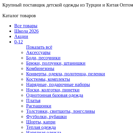
Крупный поставщик детской одежды из
Турции и Китая
Оптом
Каталог товаров
Все товары
Школа 2026
Акции
0-12
Показать всё
Аксессуары
Боди, песочники
Брюки, ползунки, штанишки
Комбинезоны
Конверты, одеяла, полотенца, пеленки
Костюмы, комплекты
Нарядные, подарочные наборы
Носки, колготки, пинетки
Однотонная базовая одежда
Платья
Распашонки
Толстовки, свитшоты, лонгсливы
Футболки, рубашки
Шорты, капри
Теплая одежда
Нарядная одежда