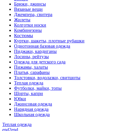
Брюки, джинсы
Вязаные вещи
Джемпера, свитера
Жилеты
Колготки носки
Комбинезоны
Костюмы
Куртки, шакеты, плотные рубашки
Однотонная базовая одежда
Пиджаки, кардиганы
Лосины, рейтузы
Одежда для детского сада
Пижамы, халаты
Платья, сарафаны
Толстовки, водолазки, свитшоты
Теплая одежда
Футболки, майки, топы
Шорты, капри
Юбки
Джинсовая одежда
Нарядная одежда
Школьная одежда
Теплая одежда
end2end