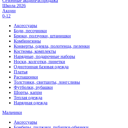
Сезонные акции
Распродажа
Школа 2026
Акции
0-12
Аксессуары
Боди, песочники
Брюки, ползунки, штанишки
Комбинезоны
Конверты, одеяла, полотенца, пеленки
Костюмы, комплекты
Нарядные, подарочные наборы
Носки, колготки, пинетки
Однотонная базовая одежда
Платья
Распашонки
Толстовки, свитшоты, лонгсливы
Футболки, рубашки
Шорты, капри
Теплая одежда
Нарядная одежда
Мальчики
Аксессуары
Бомберы, пиджаки, рубашки-обманки