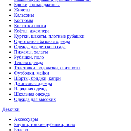
Брюки, трико, джинсы
Жилеты
Кальсоны
Костюмы
Колготки носки
Кофты, джемпера
Куртки, шакеты, плотные рубашки
Однотонная базовая одежда
Одежда для детского сада
Пижамы, халаты
Рубашки, поло
Теплая одежда
Толстовки, водолазки, свитшоты
Футболки, майки
Шорты, бриджи, капри
Джинсовая одежда
Нарядная одежда
Школьная одежда
Одежда для высоких
Девочки
Аксессуары
Блузки, тонкие рубашки, поло
Болеро