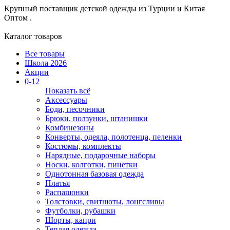
Крупный поставщик детской одежды из
Турции и Китая
Оптом .
Каталог товаров
Все товары
Школа 2026
Акции
0-12
Показать всё
Аксессуары
Боди, песочники
Брюки, ползунки, штанишки
Комбинезоны
Конверты, одеяла, полотенца, пеленки
Костюмы, комплекты
Нарядные, подарочные наборы
Носки, колготки, пинетки
Однотонная базовая одежда
Платья
Распашонки
Толстовки, свитшоты, лонгсливы
Футболки, рубашки
Шорты, капри
Теплая одежда