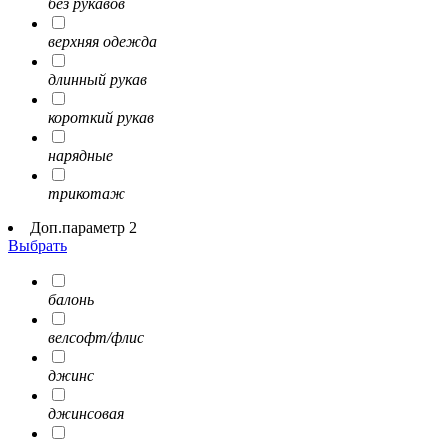
без рукавов
верхняя одежда
длинный рукав
короткий рукав
нарядные
трикотаж
Доп.параметр 2
Выбрать
балонь
велсофт/флис
джинс
джинсовая