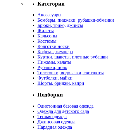
Категории
Аксессуары
Бомберы, пиджаки, рубашки-обманки
Брюки, трико, джинсы
Жилеты
Кальсоны
Костюмы
Колготки носки
Кофты, джемпера
Куртки, шакеты, плотные рубашки
Пижамы, халаты
Рубашки, поло
Толстовки, водолазки, свитшоты
Футболки, майки
Шорты, бриджи, капри
Подборки
Однотонная базовая одежда
Одежда для детского сада
Теплая одежда
Джинсовая одежда
Нарядная одежда